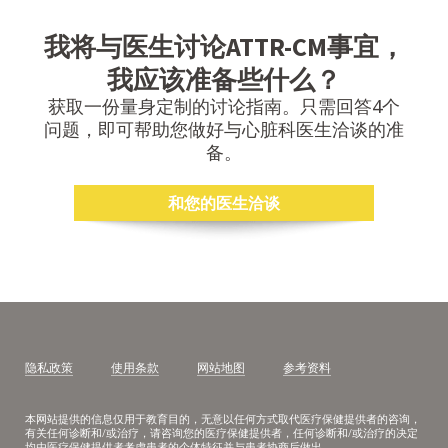
我将与医生讨论ATTR-CM事宜，
我应该准备些什么？
获取一份量身定制的讨论指南。只需回答4个
问题，即可帮助您做好与心脏科医生洽谈的准
备。
和您的医生洽谈
Footer
隐私政策
使用条款
网站地图
参考资料
本网站提供的信息仅用于教育目的，无意以任何方式取代医疗保健提供者的咨询，
有关任何诊断和/或治疗，请咨询您的医疗保健提供者，任何诊断和/或治疗的决定
均由医疗保健提供者考虑患者的个体特征并与患者协商后做出。