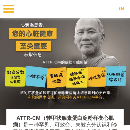
跳
转
EN
到
主
要
内
容
ATTR-CM（转甲状腺素蛋白淀粉样变心肌
病）
是一种罕见、可致命、未被充分认识和诊