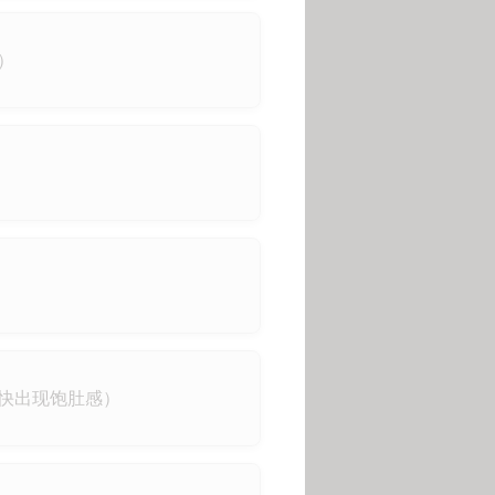
）
快出现饱肚感）