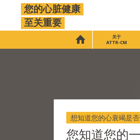
您的心脏健康
跳
转
至关重要
到
主
要
Main
关于
内
ATTR-CM
navigation
容
想知道您的心衰竭是否
您知道您的