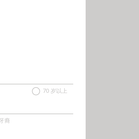
70 岁以上
牙裔