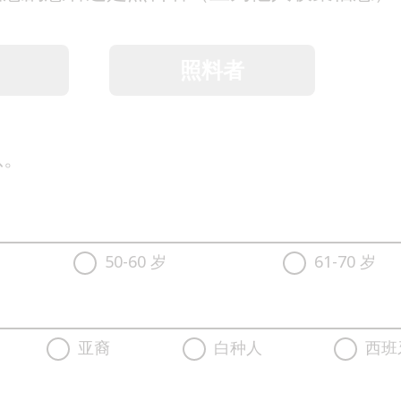
照料者
息。
50-60 岁
61-70 岁
亚裔
白种人
西班