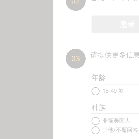
02
患者
请提供更多信
03
年龄
18-49 岁
种族
非裔美国人
其他/不愿回答