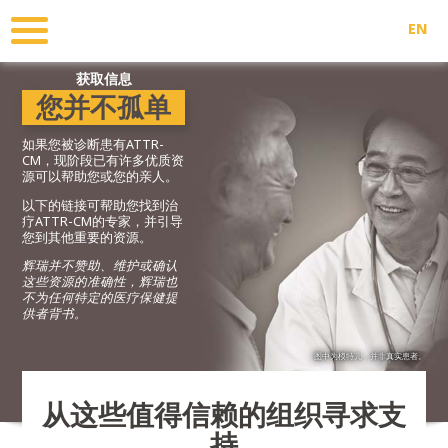
跳
转
EN
到
主
获取信息
要
您并不孤单
内
容
如果您被诊断患有ATTR-
CM，现阶段已有许多优质资
源可以帮助您或您的亲人。
以下的链接可帮助您找到治
疗ATTR-CM的专家，并引导
您到其他重要的资源。
辉瑞并不赞助、维护或确认
这些资源的准确性，辉瑞也
不为任何特定的医疗保健提
供者背书。
图中为模特儿，并非真实患者。
从这些值得信赖的组织寻求支
持