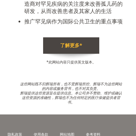
造商对罕见疾病的关注度来改善孤儿药的
研发，从而改善患者及其家人的生活
推广罕见病作为国际公共卫生的重点事项
了解更多*
*此网站内容只提供英文版本。
这些网站既不归辉瑞所有，也不受辉瑞所控。辉瑞不为这些网站
的内容或服务背书，也不对其负责。
辉瑞提供这些资源旨在提供信息。本公司并不赞助、维护或确认
这些资源的准确性，辉瑞也不为任何特定的医疗保健提供者背
书。
Footer
隐私政策
使用条款
网站地图
参考资料